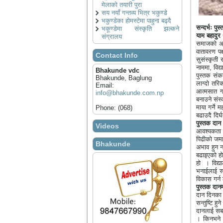
मेलाको तयारी पुरा
सय नयाँ गन्तव्य भित्र भकुण्डे
भकुण्डेका होमस्टेमा पाहुना बढ्दै
सन्दर्भः पु
भकूण्डेमा संस्कृति झल्कने
याम बहादुर
संग्रालय
समाजको अन्
वातावरण पक
Contact Info
सुसंस्कृती 
नाममा
,
विद
Bhakunde vdc
पुस्तक सं
Bhakunde, Baglung
लाग्दो तर
Email:
आत्मसात गर
info@bhakunde.com.np
बनाउने संस
माया गर्ने 
Phone: (068)
बढाउदै दिर
पुस्तक दा
Videos
आवश्यकता नै
पिढीको जमा
Bhakunde
अभाव हुन 
बढाइएको ह
हो
। विद्
भनाईलाई स
विकास गर्न 
पुस्तक दानम
दान दिनका 
सन्तुष्टि ह
दानलाई सब 
। किनभने 