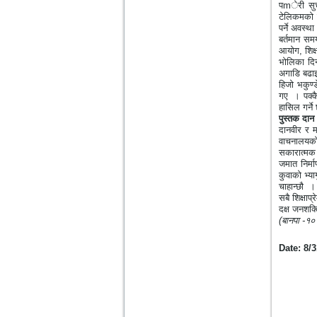
प
m
ेरी सुच
टेलिकमको ट
पर्ने अवस्
बर्तमान समय
आयोग
,
शिक
भोलिका दिनम
अगाडि बढा
हिजो भकुण्
गए
। पक्क
हासिल गर्ने
पुस्तक दा
दानवीर र म
वाचनालयको 
सकारात्मक 
जमात निर्मा
कुवाको भ्य
चाहान्छौ
।
सबै शिक्षाप्
दक्ष जनशक्
(
बानपा
-
१०
Date: 8/31