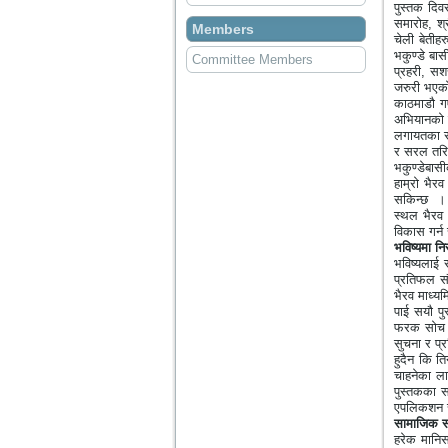
पुस्तक दिव
समारोह
,
श्
Members
चेली बेतीह
भकुण्डे बा
Committee Members
प्रहरी
,
सशस
जरुरी भएक
काठमाडौ ग
अभियानको र
लगायतका सा
र सरल तरिक
भकुण्डेबास
हाम्रो भैर
सकिन्छ
। 
स्थल भैरव 
विकास गर्न
भविष्यमा न
भविष्यलाई स
प्रतिफल सौ
भैरव माध्यम
पाई सयौ पु
फरक सोच र 
सुचना र प्र
हुदैन कि त
चाहनेका ला
पुस्तकका सा
एपलिकशन स
सामाजिक स
हरेक मानि