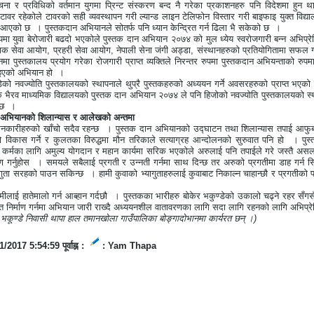
ना र प्रविधिको वर्तमान युगमा प्रिन्ट संस्करण बन्द नै गरेका प्रकाशनहरु पनि विदेशमा हुन
ावर रहेकोले टावरको सही व्यवस्थापन गरी ल्यान्ड लाइन टेलिफोन विस्तार गरी बाइफाइ युक्त विद्
था आएको छ
। पुस्तकदान अभियानले सोतर्फ पनि ध्यान केन्द्रित गर्न ढिला भै सकेको छ
।
मा युवा बेरोजारी बढदो भएकोले पुस्तक दान अभियान २०७४ को मुल ध्येय स्वरोजगारी बन्न अभिप्रेरित 
्षक सेवा आयोग
,
प्रहरी सेवा आयोग
,
नेपाली सेना जंगी अड्डा
,
संस्थानहरुको प्रतियोगितामा सफल ग
ा पुस्तकालय प्रयोग गरेका रोजगारी प्राप्त व्यक्तिले निरन्तर रुपमा पुस्तकदान अभियन्ताको रुपमा
इएको अभियान हो
।
डेको नवज्योति पुस्तकालयको स्थापनाले थुप्रै पुस्तकहरुको अध्ययन गर्ने अवसरहरुको प्राप्त भएको
ै भैरव माध्यमिक विद्यालयको पुस्तक दान अभियान २०७४ ले पनि हिजोको नवज्योति पुस्तकालयको स्थ
 छ
।
न अभियानको शिलान्यास र आलेखको अन्तमा
नकारीहरुको खाँचो सदैव रहन्छ
। पुस्तक दान अभियानको उद्घाटन तथा शिलान्यास तपाई आफुबाट
विकास गर्ने र कुलतका विरुद्धमा मौन तरिकाले सत्याग्रह आन्दोलनको सुरुवात पनि हो
। पुस
कर्मका लागि अमुल्य योगदान र महान कार्यमा सरिक भएकोले अरुलाई पनि तपाईले गरे जस्तै असल कर्
ण गर्नुहोस
। समयले सबैलाई प्रगती र उन्नती गर्नमा साथ दिन्छ तर अरुको प्रगतीमा डाह गर्न 
ागुता सरहको पाउन सकिन्छ
। हामी कुवाको भ्यागुताहरुलाई कुवाबाट निकाल्न चाहान्छौ र प्रगतीक
रेमीलाई हातेमालो गर्न आब्हान गर्दछौ
। पुस्तकका भारीहरु बोकेर भकुण्डेको उकालो चढ्ने रहर सँगसँ
ति निर्माण गर्नमा अभियान जारी राख्दै अध्ययनशील वातावरणका लागि सदा लागि रहनको लागि अभिप्रे
भकूण्डे निवासी थापा हाल तमानखोला गाउँपालिका बोङ्गादोभानमा कार्यरत छन् ।
)
/2017 5:54:59 पूर्वाह्न :
: Yam Thapa