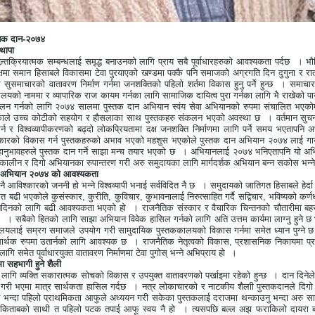
स्तक दान
-
२०७४
 थापा
र्तक्रियात्मक सम्बन्धलाई समृद्ध बनाउनको लागि प्राय सबै पूर्वाधारहरुको आवश्यकता पर्दछ
। भौ
्षमा समान हिसाबले विकासमा टेवा पुरयाएको खण्डमा पक्कै पनि समाजको अग्रगति दिन दुगुना र रातमा
र सुसमाचारको वातावरण निर्माण गर्नमा जनशक्तिको पहिलो शर्तमा विकास हुनु पर्ने हुन्छ
। समाचार
्यालयको नाममा र व्यापारिक राज कायम गर्नका लागि सामाजिक दायित्व पुरा गर्नका लागि भै राखेको 
कलन गर्नको लागि २०७४ सालमा पुस्तक दान अभियान स्वंय सेवा अभियानको रुपमा संचालित भएको
िकाले उच्च कोटीको सहयोग र हौसलाका साथ पुस्तकहरु संकलन भएको अवस्था छ
। वर्तमान सुच
्न र विश्वव्यापीकरणको बढ्दो लोकप्रियतामा दक्ष जनशक्ति निर्माणमा लागि पर्ने समय भएतापन
्कारको विकास गर्न पुस्तकहरुको अभाव भएको महशुस भएकोले पुस्तक दान अभियान २०७४ लाई गाउँ 
महानुभावहरुले पुस्तक दान गर्ने साझा मन्च तयार भएको छ
। अभियानलाई २०७४ भनिएतापनि यो अभिया
्घकालीन र दिगो अभियानका रुपान्तरण गरी अरु समुदायका लागि मार्गदर्शक अभियान बन्न सकोस भन्ने 
न अभियान २०७४ को आवश्यकता
 आविश्कारको जननी हो भन्ने विश्वव्यापी भनाई सर्वविदित नै छ
। समुदायको जातिगत हिसाबले हेर्दा
त बढी भएकोले कुसंस्कार
,
कुरीति
,
कुविचार
,
कुभावनालाई निरुत्साहित गर्दै सद्विचार
,
भविष्यको कर्
नदिनको लागि बढी आवश्यकता भएको हो
। राजनैतिक संस्कार र वैचारिक चिन्तनको चौतारीमा बहस
ो
। सबैको हितको लागि साझा अभियान विवेक हासिल गर्नको लागि अति उत्तम कार्यमा लाग्नु हुने छ भ
यालयलाई सम्रग समाजले उपयोग गरी सामुदायिक पुस्तककालयको विकास गर्नमा समेत ध्यान पुग्ने छ
ार्थक रुपमा उतार्नको लागि आवश्यक छ
। राजनैतिक नेतृत्वको विकास
,
प्रशासनिक निकायमा प्रव
लागि समेत पूर्वाधारयुक्त वातावरण निर्माणमा टेवा पुगोस् भन्ने अभिप्राय हो
।
ा सहभागी हुने शैली
लागि व्यक्ति सकारात्मक सोचको विकास र उपयुक्त वातावरणको पर्खाइमा रहेको हुन्छ
। दान दिनेले
ुने गरी भएमा मात्र सार्थकता हासिल गर्दछ
। नत्र लोकाचारको र नाटकीय शैलाी पुस्तकदानले दिगो अ
भन्दा पहिलो प्राथमिकता आफुले अध्ययन गरी सकेका पुस्तकलाई दराजमा थन्काउनु भन्दा अरु साथी
किताबको साथी त पहिलो पटक तपाई आफू स्वय नै हो
। त्यसपछि बल्ल अझ फराकिलो दायरा ब