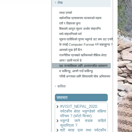
लेख
व्यथा उनको
सार्वजनिक प्रशासनमा सञ्चारको महत्व
दशै र तिहारका कुरा
शिक्षाको आमुल सुधार अर्थात संक्रान्ति
माघे संक्रान्तिको मर्म
सूचना प्रविधिको युगमा भकुण्डे डट कम डट एनपी
के तपाईं Computer Format गर्न चाहनुहुन्छ ?
आमाको मुख हेर्ने दिन
राजनैतिक प्रभाबले खस्कियको शैक्षिक क्षेत्र
आमा ! ह्यापी मदर्स डे
दक्ष जनशक्तिका लागि अध्ययनशील वातावरण
म फर्किन्छु, आफ्नै गाउँ फर्किन्छु
गरिबी अन्त्यका लागि विश्वव्यापी सोच अभियानमा
कविता
समाचार
#VISIT_NEPAL_2020:
पर्यटकीय क्षेत्र भकुण्डेको संक्षिप्त
परिचय ? (फोटो फिचर)
भकुण्डे जाने सडक कहिले
सुधारिएला ?
श्री बराह पुजा तथा पर्यटकीय