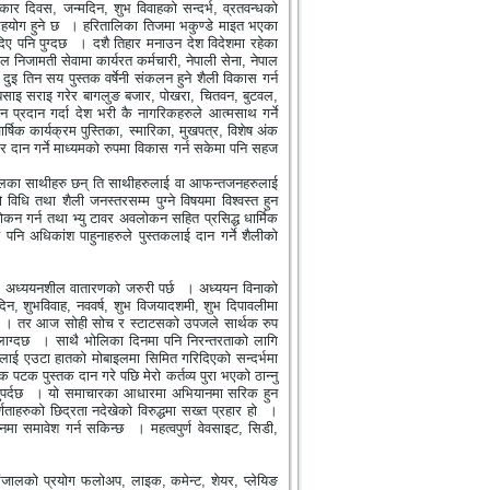
िकार दिवस
,
जन्मदिन
,
शुभ विवाहको सन्दर्भ
,
व्रतवन्धको
हयोग हुने छ
। हरितालिका तिजमा भकुण्डे माइत भएका
ए पनि पुग्दछ
। दशै तिहार मनाउन देश विदेशमा रहेका
ाल निजामती सेवामा कार्यरत कर्मचारी
,
नेपाली सेना
,
नेपाल
 दुइ तिन सय पुस्तक वर्षेनी संकलन हुने शैली विकास गर्न
साइ सराइ गरेर बागलुङ बजार
,
पोखरा
,
चितवन
,
बुटवल
,
रदान गर्दा देश भरी कै नागरिकहरुले आत्मसाथ गर्ने
ार्षिक कार्यक्रम पुस्तिका
,
स्मारिका
,
मुखपत्र
,
विशेष अंक
र दान गर्ने माध्यमको रुपमा विकास गर्न सकेमा पनि सहज
लका साथीहरु छन् ति साथीहरुलाई वा आफन्तजनहरुलाई
िधि तथा शैली जनस्तरसम्म पुग्ने विषयमा विश्वस्त हुन
लोकन गर्न तथा भ्यु टावर अवलोकन सहित प्रसिद्ध धार्मिक
पनि अधिकांश पाहुनाहरुले पुस्तकलाई दान गर्ने शैलीको
र अध्ययनशील वातारणको जरुरी पर्छ
। अध्ययन विनाको
दिन
,
शुभविवाह
,
नववर्ष
,
शुभ विजयादशमी
,
शुभ दिपावलीमा
। तर आज सोही सोच र स्टाटसको उपजले सार्थक रुप
लाग्दछ
। साथै भोलिका दिनमा पनि निरन्तरताको लागि
लाई एउटा हातको मोबाइलमा सिमित गरिदिएको सन्दर्भमा
 पटक पुस्तक दान गरे पछि मेरो कर्तव्य पुरा भएको ठान्नु
पर्दछ
। यो समाचारका आधारमा अभियानमा सरिक हुन
ताहरुको छिद्रता नदेखेको विरुद्धमा सख्त प्रहार हो
।
मा समावेश गर्न सकिन्छ
। महत्वपुर्ण वेवसाइट
,
सिडी
,
ंजालको प्रयोग फलोअप
,
लाइक
,
कमेन्ट
,
शेयर
,
प्लेयिङ