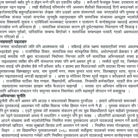
 अमुल्य समयको बर्बाद हुने त होइन भन्ने पनि डर एकातिर छदैछ
। कतै
-
कतै फेसब
ुक पेजमा उपचारमा स
ारहरु पढन पाइन्छ
। त्यही शैलीलाई परिमार्जन गरि अध्ययन शैलीको विकासलाई दिगो बनाउनको ल
्रोसफ्टदेखि बाहुनडाँडासम्म
'
का लेखक जोन
उडको आत्म संस्मरणले जक जगाएकोले पनि पुस्तक द
सामाजिक संजाल भएको सन्दर्भमा जुनसुकै महानुभावहरु पनि सामाजिक संजालमा आवद्धता भएको
यास विश्वव्यापी सुचना र प्रविधिको माध्यमबाट प्रकाशन र प्रशारण भै सन्देशमुलक पक्षलाई आत्मस
ैराखोस भन्ने अभिप्राय हो
। सामाजिक संजालका कारण हुने दुर्घटनाहरुमा नियन्त्रण गर्दै सिकाइ र ज
ारण ज्यान गुमेको
,
पारिवारिक सम्बन्ध बिग्रेको र सामाजिक सम्बन्धहरु भत्कदै गएको अवस्थाला
योग गरिएको हो
।
हयात्री पाइलाहरु
ोजनामा साथीहरुको जति पनि आवश्यकता पर्छ
। सबैलाई हरेक पक्षमा सहयात्रीको रुपमा अवलम्ब
इरहेको हुन्छ
। राजनितिक विचार
,
सामाजिक तथा सांस्कृतिक विभेद
,
अर्थतन्त्रको छेकबार र 
ुलाई समावेश गरी बृहत सञ्जालको निर्माणमा निरन्तर लागि पर्ने सामाजिक अभिन्यताको रुपमा हर्ता
पाइलाहरुमा व्यक्ति सँग
-
सँगै संस्थागत रुपमा पनि बन्ने अवसर हुने छ
। त्यसैले थुप्रै पद
,
जिम्मेव
हरुमा तपााई पनि होस्तेमा हैसे गर्ने काँधमा काँध र हातमा हात मिलाउनको लागि सदाका दिनमा स्वागत 
पुस्तकाध्यक्ष खिमबहादुर थापा
,
याम पुलामी मगर
,
श्याम कुमार थापा मगर
,
तिलबहादुर थापा
,
सुरज 
पमा पाइलाहरुलाई अगाडी बढाइएको छ
। आशा छ भोलिका दिनमा थुप्रै पाइला र काँधहरुले हाते मालो
। राजनीतिक पार्टीका नेता गणहरु
,
शिक्षाप्रेमी
,
अभिभावक
,
निजामति कर्मचारीहरु
,
प्रहरी सेना ल
ाई सहयात्रामा स्वागतका हातहरु सदैव फैलाउन चाहान्छौ
। पस्तक दान अभियान सक्रिय सहभागी
गि अभियान संचालन गरेर समुन्नत समाज निमार्णका लागि महत्वपुर्ण योगदान गर्न सक्नुहुन्छ
।
 अभियानका चुनौति
चुनौती सँग
-
सगै अवसर पनि आउछ र सफलताको शिखरमा पुरयाँउछ
। हाम्रो अभियानले समाजको कु
ा पुस्तकलाई अवलम्बन गरी व्यक्ति विकास गर्नमा हिम्मत गरुन भन्ने नै हो
। पुस्तक संकलन सँग स
ि हुन सक्दछ
। एउटै पुस्तक धेरै सख्यामा संकलन हुने तर युवा विद्यार्थीहरुले पढ्न चाहेको पुस्तक
 तर पढ्ने पाठकहरुको अभाव भै लथालिंग र भताभुंग पनि हुन सक्छ
। धौलागिरी अञ्चलको पुरानो पु
 आउने संख्यामा कमी भएकोले
दैनिक नियमित रुपमा पुस्तकालय आउने पाठकलाई सम्मान गर्ने कार्य
आयोगको खरिदार
,
नायव सुब्बाको किताव लगी अध्ययन गर्न जान्थे
। नियमित रुपमा गोरखापत्र
,
कान्
म थिइन
। तर विद्यामन्दिर पुस्तकालयको २०६८ सालको सर्वोकृष्ट पाठकको रुपमा सम्मान पत्र प्र
बातावरणलाई सस्थागत गर्नको लागि नियमित पुस्तकालय आउने पाठकलाई सम्मान कार्यक्रमहरु रा