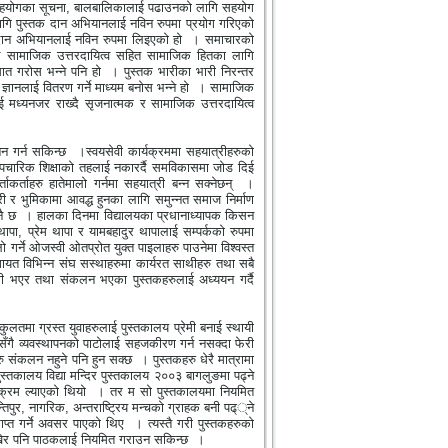
हयोगका सूचना
,
बालबालिकालाई पढाउनको लागि सहयोग
ागि पुस्तक दान अभियानलाई नविन रुपमा प्रयोग गरिएको
ान अभियानलाई नविन रुपमा लिइएको हो
। समाचारको
ले सामाजिक उत्तरदायित्व सहित सामाजिक हितका लागि
ात गरोस भन्ने पनि हो
। पुस्तक भारीका भारी निरन्तर
्ञानलाई वितरण गर्ने माध्यम बनोस भन्ने हो
। सामाजिक
ई मध्यनजर राख्दै सृजनात्मक र सामाजिक उत्तरदायित्व
न गर्न सकिन्छ
।स्वयसेवी कार्यक्रममा सहयात्रीहरुको
औपचारिक शिक्षाको तहलाई नकारर्दै समविकासमा जोड दिई
कर्ताहरु हातेमालो गर्नमा सहयात्री बन्न सक्नेछन्
।
ारी र भुमिकामा आवद्ध हुनका लागि समुन्नत समाज निर्माण
नै छ
। हालका दिनमा विद्यालयका प्रधानाध्यापक किसन
थापा
,
प्रेम थापा र यामबहादुर थापालाई सम्पर्कको रुपमा
 गर्ने ओजस्वी ओतप्रोत युक्त पाइलाहरु पाउनेमा विश्वस्त
गायत विभिन्न संघ सस्थाहरुमा कार्यरत साथीहरु तथा सबै
 भएर तथा संकलन भएका पुस्तकहरुलाई अध्ययन गर्दै
लतमा ग्रस्त युवाहरुलाई पुस्तकालय प्रेमी बनाई स्थायी
ँगै व्यवस्थापनको पाटोलाई सहजकीरण गर्न नसक्दा फेरी
हरु संकलन नहुने पनि हुन सक्छ
। पुस्तकहरु धेरै मात्रामा
स्तकालय विद्या मन्दिर पुस्तकालय २००३ बागलुङमा पढ्ने
क्रम ल्याएको थियो
। तर म सो पुस्तकालयमा नियमित
तिपुर
,
नागरिक
,
अन्तराष्ट्रिय मन्चको ग्राहक बनी पढ््ने
ाप्त गर्ने अवसर पाएको थिए
। त्यस्तै गरी पुस्तकहरुको
खेर पनि पाठकलाई नियमित गराउन सकिन्छ
।