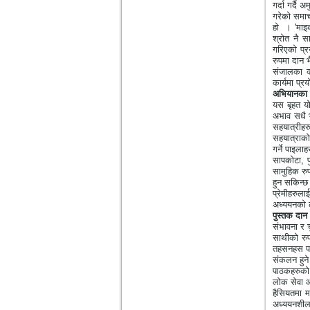
गर्दा गर्दै
गरेको समाच
हो
।
'
माइक
श्रोत नै 
गरिएको प्र
रुपमा दान भ
संजालका क
कार्यमा प्र
अभियानका स
यस बृहत य
अभाव सधै भ
सहयात्रीहर
सहयात्राको 
गर्ने पाइला
सापकोटा
,
सामुहिक रु
हुन सकिन्छ
प्रेमीहरुल
अध्ययनको ला
पुस्तक दान
संभावना र 
साथीको रुपम
तहसनहस पन
संकलन हुने
पाठकहरुको
लोक सेवा 
हैसियतमा 
अध्ययनशील 