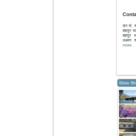
Conta
क्र.सं. स
बहादुर 
बहादुर
लक्ष्मण
more..
Slide S