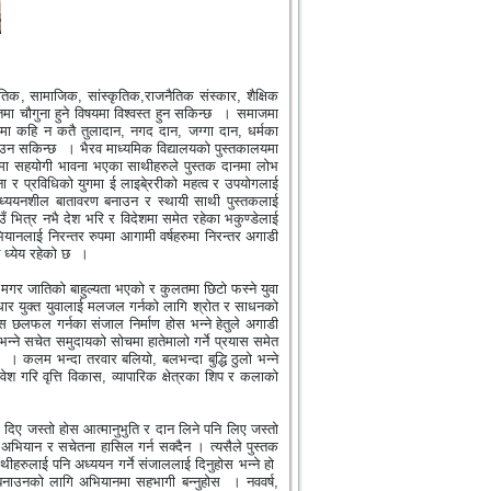
तिक
,
सामाजिक
,
सांस्कृतिक
,
राजनैतिक संस्कार
,
शैक्षिक
 चौगुना हुने विषयमा विश्वस्त हुन सकिन्छ
। समाजमा
मा कहि न कतै तुलादान
,
नगद दान
,
जग्गा दान
,
धर्मका
पाउन सकिन्छ
। भैरव माध्यमिक विद्यालयको पुस्तकालयमा
मा सहयोगी भावना भएका साथीहरुले पुस्तक दानमा लोभ
ना र प्रविधिको युगमा ई लाइबे्ररीको महत्व र उपयोगलाई
ि अध्ययनशील बातावरण बनाउन र स्थायी साथी पुस्तकलाई
भित्र नभै देश भरि र विदेशमा समेत रहेका भकुण्डेलाई
नलाई निरन्तर रुपमा आगामी वर्षहरुमा निरन्तर अगाडी
ध्येय रहेको छ
।
 मगर जातिको बाहुल्यता भएको र कुलतमा छिटो फस्ने युवा
णधार युक्त युवालाई मलजल गर्नको लागि श्रोत र साधनको
 छलफल गर्नका संजाल निर्माण होस भन्ने हेतुले अगाडी
न्ने सचेत समुदायको सोचमा हातेमालो गर्ने प्रयास समेत
। कलम भन्दा तरवार बलियो
,
बलभन्दा बुद्धि ठुलो भन्ने
ेश गरि वृत्ति विकास
,
व्यापारिक क्षेत्रका शिप र कलाको
 दिए जस्तो होस आत्मानुभुति र दान लिने पनि लिए जस्तो
भियान र सचेतना हासिल गर्न सक्दैन । त्यसैले पुस्तक
हरुलाई पनि अध्ययन गर्ने संजाललाई दिनुहोस भन्ने हो
नाउनको लागि अभियानमा सहभागी बन्नुहोस
। नववर्ष
,