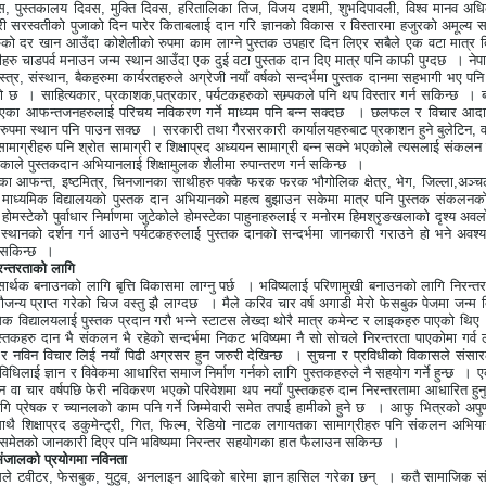
स
,
पुस्तकालय दिवस
,
मुक्ति दिवस
,
हरितालिका तिज
,
विजय दशमी
,
शुभदिपावली
,
विश्व मानव अध
री सरस्वतीको पुजाको दिन पारेर किताबलाई दान गरि ज्ञानको विकास र विस्तारमा हजुरको अमूल्य स
रुको दर खान आउँदा कोशेलीको रुपमा काम लाग्ने पुस्तक उपहार दिन लिएर सबैले एक वटा मात्र दि
सीहरु चाडपर्व मनाउन जन्म स्थान आउँदा एक दुई वटा पुस्तक दान दिए मात्र पनि काफी पुग्दछ
। नेप
्त्र
,
संस्थान
,
बैकहरुमा कार्यरतहरुले अग्रेजी नयाँ वर्षको सन्दर्भमा पुस्तक दानमा सहभागी भए पनि
ो छ
। साहित्यकार
,
प्रकाशक
,
पत्रकार
,
पर्यटकहरुको सम्र्पकले पनि थप विस्तार गर्न सकिन्छ
। ब
एका आफन्तजनहरुलाई परिचय नविकरण गर्ने माध्यम पनि बन्न सक्दछ
। छलफल र विचार आदान प्
ुपमा स्थान पनि पाउन सक्छ
। सरकारी तथा गैरसरकारी कार्यालयहरुबाट प्रकाशन हुने बुलेटिन
,
व
माग्रीहरु पनि श्रोत सामाग्री र शिक्षाप्रद अध्ययन सामाग्री बन्न सक्ने भएकोले त्यसलाई संकलन 
ाले पुस्तकदान अभियानलाई शिक्षामुलक शैलीमा रुपान्तरण गर्न सकिन्छ
।
ीका आफन्त
,
इष्टमित्र
,
चिनजानका साथीहरु पक्कै फरक फरक भौगोलिक क्षेत्र
,
भेग
,
जिल्ला
,
अञ्च
व माध्यमिक विद्यालयको पुस्तक दान अभियानको महत्व बुझाउन सकेमा मात्र पनि पुस्तक संकलनको व
होमस्टेको पुर्वाधार निर्माणमा जुटेकोले होमस्टेका पाहुनाहरुलाई र मनोरम हिमश्रृङखलाको दृश्य अव
स्थानको दर्शन गर्न आउने पर्यटकहरुलाई पुस्तक दानको सन्दर्भमा जानकारी गराउने हो भने अवश्य 
 सकिन्छ
।
िरन्तरताको लागि
ार्थक बनाउनको लागि बृत्ति विकासमा लाग्नु पर्छ
। भविष्यलाई परिणामुखी बनाउनको लागि निरन्त
जन्य प्राप्त गरेको चिज वस्तु झै लाग्दछ
। मैले करिव चार वर्ष अगाडी मेरो फेसबुक पेजमा जन्म 
िक विद्यालयलाई पुस्तक प्रदान गरौ भन्ने स्टाटस लेख्दा थोरै मात्र कमेन्ट र लाइकहरु पाएको थिए
स्तकहरु दान भै संकलन भै रहेको सन्दर्भमा निकट भविष्यमा नै सो सोचले निरन्तरता पाएकोमा गर्व 
नविन विचार लिई नयाँ पिढी अग्रसर हुन जरुरी देखिन्छ
। सुचना र प्रविधीको विकासले संसार
विधिलाई ज्ञान र विवेकमा आधारित समाज निर्माण गर्नको लागि पुस्तकहरुले नै सहयोग गर्ने हुन्छ
। एक
िन वा चार वर्षपछि फेरी नविकरण भएको परिवेशमा थप नयाँ पुस्तकहरु दान निरन्तरतामा आधारित हुनु
गि प्रेषक र च्यानलको काम पनि गर्ने जिम्मेवारी समेत तपाई हामीको हुने छ
। आफु भित्रको अपुर्ण
थै शिक्षाप्रद डकुमेन्ट्री
,
गित
,
फिल्म
,
रेडियो नाटक लगायतका सामाग्रीहरु पनि संकलन अभियान
मेतको जानकारी दिएर पनि भविष्यमा निरन्तर सहयोगका हात फैलाउन सकिन्छ
।
ंजालको प्रयोगमा नविनता
सले टवीटर
,
फेसबुक
,
युटुव
,
अनलाइन आदिको बारेमा ज्ञान हासिल गरेका छन्
। कतै सामाजिक स