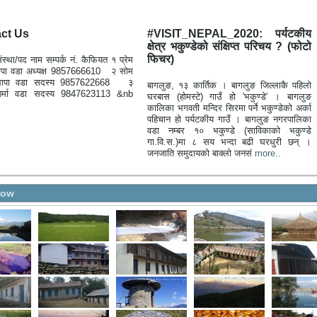
ct Us
#VISIT_NEPAL_2020: पर्यटकीय
क्षेत्र भकुण्डेको संक्षिप्त परिचय ? (फोटो
फिचर)
ंस्था/पद नाम सम्पर्क नं. कैफियत १ प्रेम
थापा वडा अध्यक्ष 9857666610 २ सोम
 थापा वडा सदस्य 9857622668 ३
बागलुङ, १३ कार्तिक । बागलुङ जिल्लाकै पहिलो
 शर्मा वडा सदस्य 9847623113 &nb
घरबास (होमस्टे) गाउँ हो 'भकुण्डे' । बागलुङ
कालिका भगवती मन्दिर सिरमा पर्ने भकुण्डेको अर्का
पहिचान हो पर्यटकीय गाउँ । बागलुङ नगरपालिका
वडा नम्बर १० भकुण्डे (साविकाको भकुण्डे
गा.वि.स.)मा ८ सय भन्दा बढी घरधुरी छन् ।
जनजाति समुदायको बाक्लो जनसं
more..
how