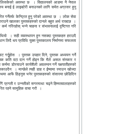
 थालिसकेको अवस्था छ
। विद्यालयको आडमा नै नेपाल
यालय बनाई ई लाइब्रेरी बनाउनको लागि समेत अग्रसर हुनु
गर्नेतर्फ केन्द्रित हुनु परेको अवस्था छ
। लोक सेवा
राउने खालका पुस्तकहरुको दानले बहुत अर्थ राख्दछ
।
 कर्म गरिरहोस् भन्ने चाहना र संभावनालाई दृष्टिगत गरि
 थियो
। सही व्यवस्थापन हुन नसक्दा पुस्तकहरु हराउदै
ान लिदै थप प्रविधि युक्त पुस्तकालय निर्माणमा सफलता
 गर्नुृहोस
। पुस्तक उपहार दिने
,
पुस्तक अध्ययन गर्ने
्तक कति वटा दान गर्ने होइन कि मैले असल संस्कार र
ममा डोरयाउने कार्यशैली अवलम्वन गर्ने पक्षपातीहरुको
सिकाउदैन
। मान्छेले त्यही डाह र ईष्यामा रमाउन खोज्दा
ो पथमा आफै हिड्नुस भनेर पुस्तकहरुको संसारमा छोडिदिन
गै प्रगती र उन्नतीको सगरमाथा चढ्ने हिम्मतवालाहरुको
रित रहने सामुहिक वाचा गरौ
।