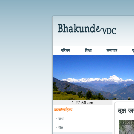
परिचय
शिक्षा
समाचार
क
दक्ष 
कला/साहित्य
कथा
गीत