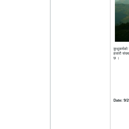
कुथुकर्मको
हजारौ संख्
छ ।
Date: 9/2