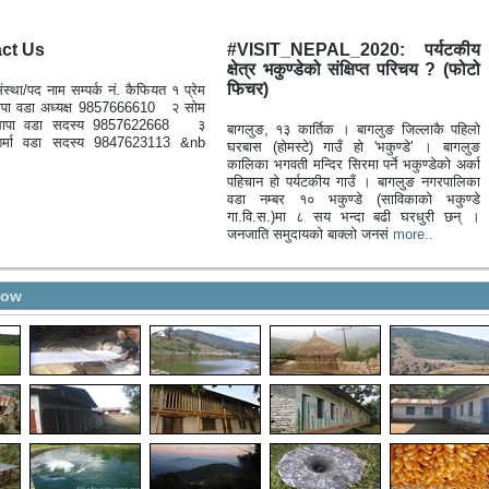
ct Us
#VISIT_NEPAL_2020: पर्यटकीय
क्षेत्र भकुण्डेको संक्षिप्त परिचय ? (फोटो
फिचर)
ंस्था/पद नाम सम्पर्क नं. कैफियत १ प्रेम
थापा वडा अध्यक्ष 9857666610 २ सोम
 थापा वडा सदस्य 9857622668 ३
बागलुङ, १३ कार्तिक । बागलुङ जिल्लाकै पहिलो
 शर्मा वडा सदस्य 9847623113 &nb
घरबास (होमस्टे) गाउँ हो 'भकुण्डे' । बागलुङ
कालिका भगवती मन्दिर सिरमा पर्ने भकुण्डेको अर्का
पहिचान हो पर्यटकीय गाउँ । बागलुङ नगरपालिका
वडा नम्बर १० भकुण्डे (साविकाको भकुण्डे
गा.वि.स.)मा ८ सय भन्दा बढी घरधुरी छन् ।
जनजाति समुदायको बाक्लो जनसं
more..
how