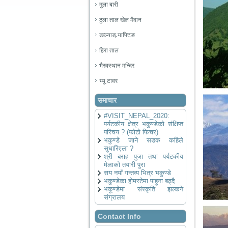
मुला बारी
ठुला ताल खेल मैदान
डव्ल्याङ र्‍याफ्टिङ
हिरा ताल
भैरवस्थान मन्दिर
भ्यू टावर
समाचार
#VISIT_NEPAL_2020:
पर्यटकीय क्षेत्र भकुण्डेको संक्षिप्त
परिचय ? (फोटो फिचर)
भकुण्डे जाने सडक कहिले
सुधारिएला ?
श्री बराह पुजा तथा पर्यटकीय
मेलाको तयारी पुरा
सय नयाँ गन्तव्य भित्र भकुण्डे
भकुण्डेका होमस्टेमा पाहुना बढ्दै
भकूण्डेमा संस्कृति झल्कने
संग्रालय
Contact Info