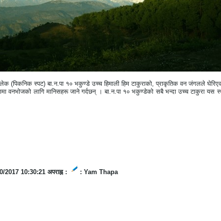
 लेक (पिकनिक स्पट) बा.न.पा १० भकुण्डे उच्च हिमाली हिम टाकुराको, प्राकृतिक वन जंगलले घेरिएक
यामा वनभोजको लागि मानिसहरू जाने गर्दछन् । बा.न.पा १० भकुण्डेको सबै भन्दा उच्च टाकुरा यस 
0/2017 10:30:21 अपराह्न :
: Yam Thapa