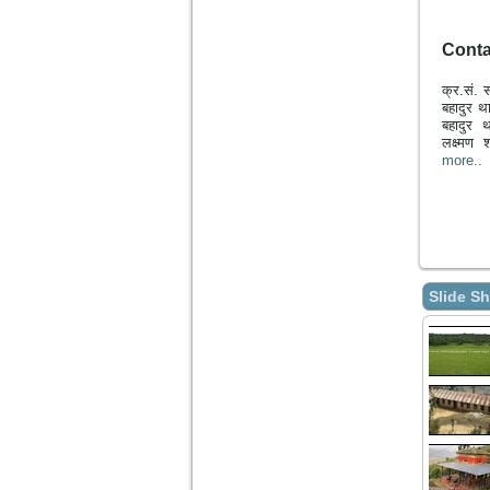
Conta
क्र.सं. स
बहादुर 
बहादुर
लक्ष्मण
more..
Slide S